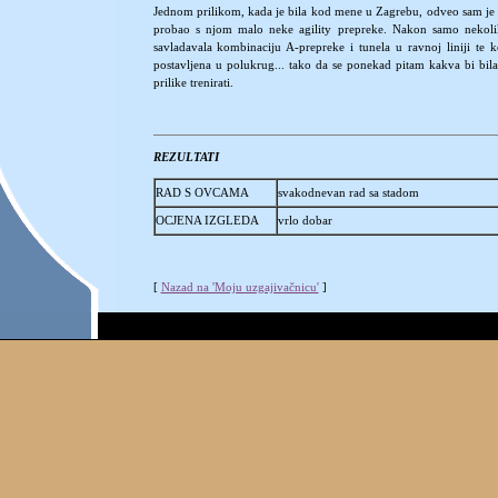
Jednom prilikom, kada je bila kod mene u Zagrebu, odveo sam je
probao s njom malo neke agility prepreke. Nakon samo nekoli
savladavala kombinaciju A-prepreke i tunela u ravnoj liniji te
postavljena u polukrug... tako da se ponekad pitam kakva bi bila
prilike trenirati.
REZULTATI
RAD S OVCAMA
svakodnevan rad sa stadom
OCJENA IZGLEDA
vrlo dobar
[
Nazad na 'Moju uzgajivačnicu'
]