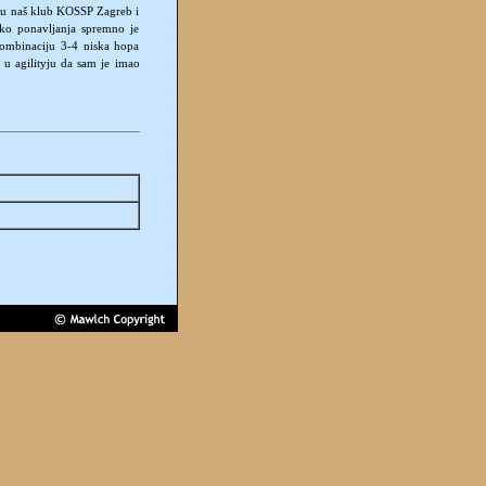
 u naš klub KOSSP Zagreb i
ko ponavljanja spremno je
 kombinaciju 3-4 niska hopa
 u agilityju da sam je imao