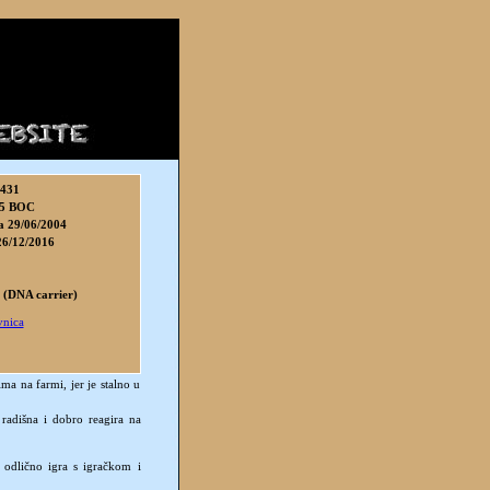
3431
5 BOC
a 29/06/2004
26/12/2016
 (DNA carrier)
nica
ima na farmi, jer je stalno u
radišna i dobro reagira na
e odlično igra s igračkom i