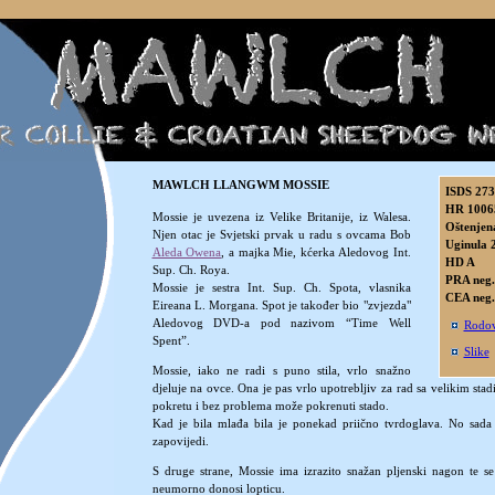
MAWLCH LLANGWM MOSSIE
ISDS 27
HR 1006
Mossie je uvezena iz Velike Britanije, iz Walesa.
Oštenjen
Njen otac je Svjetski prvak u radu s ovcama Bob
Uginula 
Aleda Owena
, a majka Mie, kćerka Aledovog Int.
HD A
Sup. Ch. Roya.
PRA neg.
Mossie je sestra Int. Sup. Ch. Spota, vlasnika
CEA neg.
Eireana L. Morgana. Spot je također bio "zvjezda"
Aledovog DVD-a pod nazivom “Time Well
Rodov
Spent”.
Slike
Mossie, iako ne radi s puno stila, vrlo snažno
djeluje na ovce. Ona je pas vrlo upotrebljiv za rad sa velikim stad
pokretu i bez problema može pokrenuti stado.
Kad je bila mlađa bila je ponekad priično tvrdoglava. No sada 
zapovijedi.
S druge strane, Mossie ima izrazito snažan pljenski nagon te s
neumorno donosi lopticu.