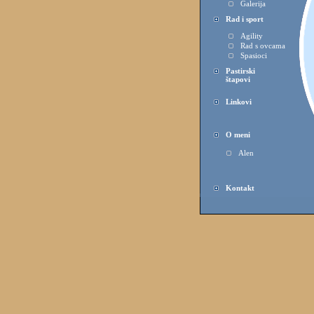
Galerija
Rad i sport
Agility
Rad s ovcama
Spasioci
Pastirski
štapovi
Linkovi
O meni
Alen
Kontakt