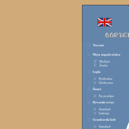
Novosti
Moja uzgajivačnica
Mužjaci
Ženke
Legla
Prethodna
Očekivana
Štenci
Na prodaju
Hrvatski ovčar
Standard
Galerija
Graničarski koli
Standard